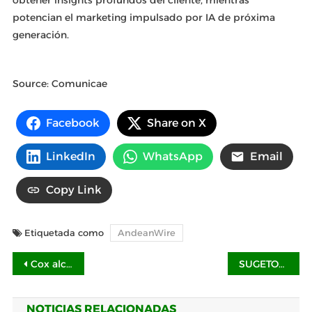
obtener insights profundos del cliente, mientras
potencian el marketing impulsado por IA de próxima
generación.
Source: Comunicae
Facebook
Share on X
LinkedIn
WhatsApp
Email
Copy Link
Etiquetada como
AndeanWire
Navegación
Cox alcanza un EBITDA de 183 millones y un beneficio neto de 59 millones en 2024
SUGETOSA: nuevas soluciones en material médico y equipamiento especializado en México
de
NOTICIAS RELACIONADAS