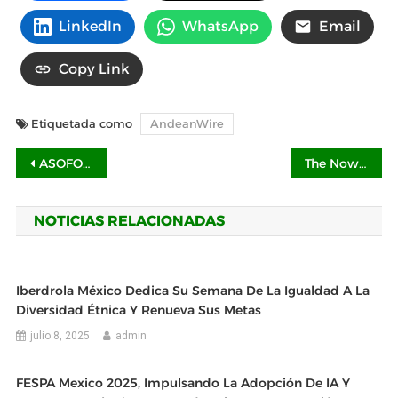
LinkedIn
WhatsApp
Email
Copy Link
Etiquetada como
AndeanWire
Navegación
ASOFOM nombra a Javier Garza Hoeffer Presidente del Consejo Directivo Nacional para el periodo 2025-2026
The Now Corporation (OTC: NWPN) ve oportunidades para proyectos solares comunitarios en California
de
NOTICIAS RELACIONADAS
entradas
Iberdrola México Dedica Su Semana De La Igualdad A La
Diversidad Étnica Y Renueva Sus Metas
julio 8, 2025
admin
FESPA Mexico 2025, Impulsando La Adopción De IA Y