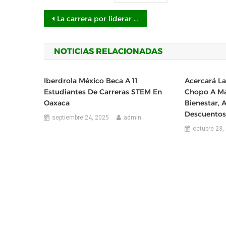
Navegación
La carrera por liderar la Inteligencia Artificial se intensifica: NetApp
de
NOTICIAS RELACIONADAS
entradas
Iberdrola México Beca A 11
Acercará L
Estudiantes De Carreras STEM En
Chopo A Má
Oaxaca
Bienestar, 
Descuentos
septiembre 24, 2025
admin
octubre 23,