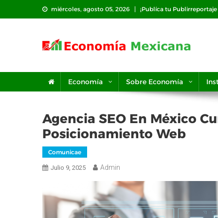
Saltar
miércoles, agosto 05, 2026
¡Publíca tu Publirreportaj
al
contenido
Economía
Sobre Economía
Ins
Agencia SEO En México Cu
Posicionamiento Web
Comunicae
Admin
Julio 9, 2025