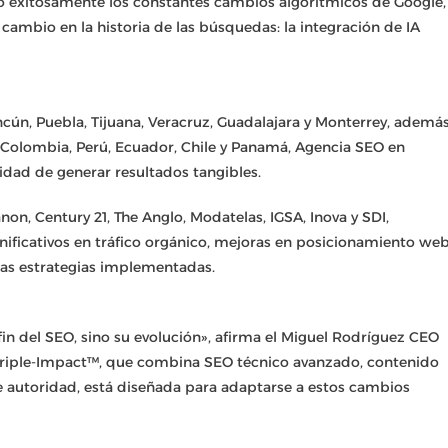
o exitosamente los constantes cambios algorítmicos de Google,
cambio en la historia de las búsquedas: la integración de IA
cún, Puebla, Tijuana, Veracruz, Guadalajara y Monterrey, ademá
 Colombia, Perú, Ecuador, Chile y Panamá, Agencia SEO en
ad de generar resultados tangibles.
on, Century 21, The Anglo, Modatelas, IGSA, Inova y SDI,
ficativos en tráfico orgánico, mejoras en posicionamiento we
las estrategias implementadas.
l fin del SEO, sino su evolución», afirma el Miguel Rodríguez CEO
Triple-Impact™, que combina SEO técnico avanzado, contenido
e autoridad, está diseñada para adaptarse a estos cambios