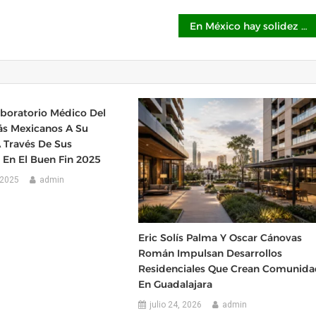
En México hay solidez financiera gracias a la CNBV, apunta Manuel Herrejón
aboratorio Médico Del
s Mexicanos A Su
A Través De Sus
 En El Buen Fin 2025
 2025
admin
Eric Solís Palma Y Oscar Cánovas
Román Impulsan Desarrollos
Residenciales Que Crean Comunid
En Guadalajara
julio 24, 2026
admin