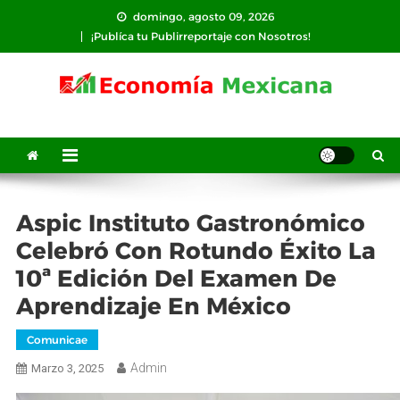
Saltar
domingo, agosto 09, 2026
al
¡Publíca tu Publirreportaje con Nosotros!
contenido
Aspic Instituto Gastronómico
Celebró Con Rotundo Éxito La
10ª Edición Del Examen De
Aprendizaje En México
Comunicae
Admin
Marzo 3, 2025