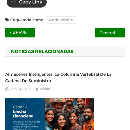
Copy Link
Etiquetada como
AndeanWire
Navegación
AbbVie México inicia un nuevo capítulo
General Atomics presenta Quadratix Software Enterprise
de
NOTICIAS RELACIONADAS
entradas
Almacenes Inteligentes: La Columna Vertebral De La
Cadena De Suministro
julio 24, 2025
admin