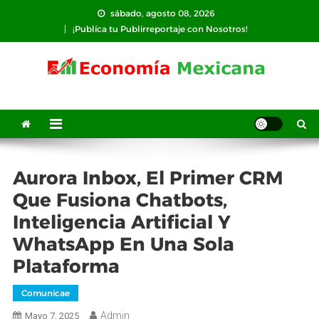
Saltar
sábado, agosto 08, 2026
al
¡Publíca tu Publirreportaje con Nosotros!
contenido
Aurora Inbox, El Primer CRM
Que Fusiona Chatbots,
Inteligencia Artificial Y
WhatsApp En Una Sola
Plataforma
Comunicae
Admin
Mayo 7, 2025