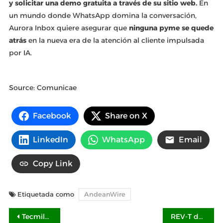
y solicitar una demo gratuita a través de su sitio web.
En
un mundo donde WhatsApp domina la conversación,
Aurora Inbox quiere asegurar que
ninguna pyme se quede
atrás
en la nueva era de la atención al cliente impulsada
por IA.
Source: Comunicae
Facebook
Share on X
LinkedIn
WhatsApp
Email
Copy Link
Etiquetada como
AndeanWire
Navegación
Tecmilenio celebra primera egresada certificada como Registered Nurse para trabajar en EE.UU.
REV-T de AgaveSpa, un regalo para cuidar y resaltar la belleza de mamá