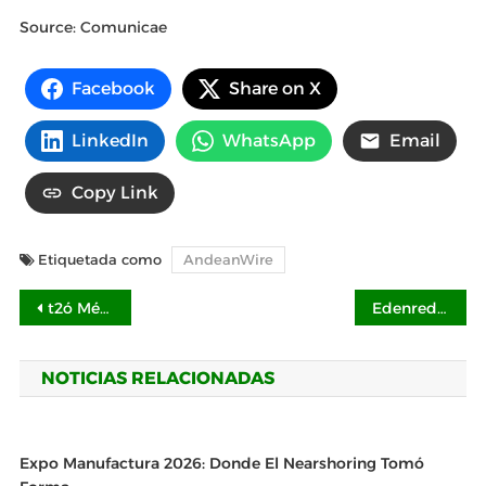
Source: Comunicae
Facebook
Share on X
LinkedIn
WhatsApp
Email
Copy Link
Etiquetada como
AndeanWire
Navegación
t2ó México es un Great Place to Work® para mujeres
Edenred: Incrementa el valor del salario de los empleados con vales de despensa
de
NOTICIAS RELACIONADAS
entradas
Expo Manufactura 2026: Donde El Nearshoring Tomó