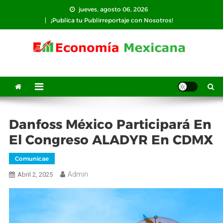
Saltar
jueves, agosto 06, 2026
al
¡Publíca tu Publirreportaje con Nosotros!
contenido
Danfoss México Participará En
El Congreso ALADYR En CDMX
Comunicae
Admin
Abril 2, 2025