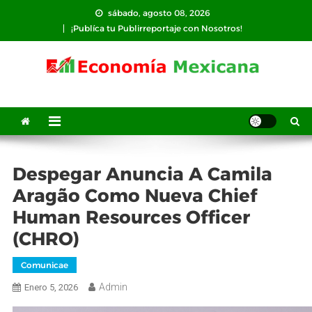
Saltar
sábado, agosto 08, 2026
al
¡Publíca tu Publirreportaje con Nosotros!
contenido
Despegar Anuncia A Camila
Aragão Como Nueva Chief
Human Resources Officer
(CHRO)
Comunicae
Admin
Enero 5, 2026