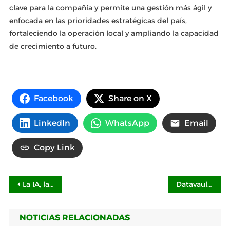
clave para la compañía y permite una gestión más ágil y
enfocada en las prioridades estratégicas del país,
fortaleciendo la operación local y ampliando la capacidad
de crecimiento a futuro.
Facebook
Share on X
LinkedIn
WhatsApp
Email
Copy Link
Navegación
La IA, la tecnología y la creatividad marcarán un punto de inflexión en 2026
Datavault AI colabora con Riflessi para habilitar gemelos digitales 3D inmersivos en la Quinta Avenida de NY
de
NOTICIAS RELACIONADAS
entradas