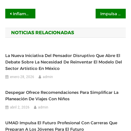
Navegación
Inflamación sistémica en enfermedades autoinmunes requiere un abordaje multidisciplinario
Impulsa TIP México un futuro sostenible: presenta logros y acciones clave en Reporte de Sostenibilidad 2025
de
NOTICIAS RELACIONADAS
entradas
La Nueva Iniciativa Del Pensador Disruptivo Que Abre El
Debate Sobre La Necesidad De Reinventar El Modelo Del
Sector Artístico En México
enero 28, 2026
admin
Despegar Ofrece Recomendaciones Para Simplificar La
Planeación De Viajes Con Niños
abril 2, 2026
admin
UMAD Impulsa El Futuro Profesional Con Carreras Que
Preparan A Los Jóvenes Para El Futuro