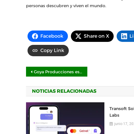
personas descubren y viven el mundo.
Facebook
Share on X
L
Copy Link
Navegación
Goya Producciones estrenará en Cinemex «En Busca del Mesías» el próximo 14 de mayo
de
NOTICIAS RELACIONADAS
entradas
Transoft So
Labs
junio 17, 2