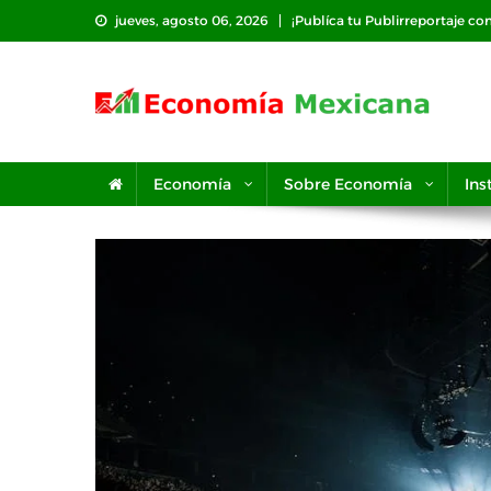
Saltar
jueves, agosto 06, 2026
¡Publíca tu Publirreportaje co
al
contenido
Economía
Sobre Economía
Ins