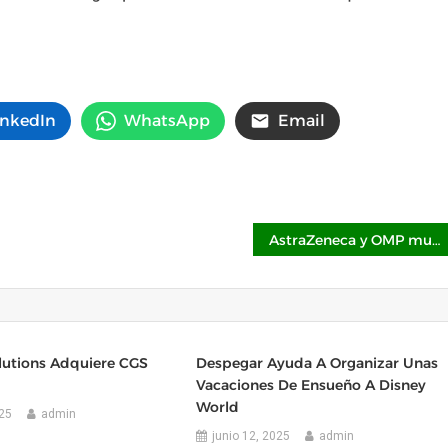
inkedIn
WhatsApp
Email
AstraZeneca y OMP muestran planificación a la velocidad del cambio en Gartner Supply Chain Symposium/Xpo™
lutions Adquiere CGS
Despegar Ayuda A Organizar Unas
Vacaciones De Ensueño A Disney
World
025
admin
junio 12, 2025
admin