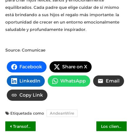
para criar hijos felices, sanos y emocionalmente
equilibrados. Cada padre que elige cuidar de sí mismo
está brindando a sus hijos el regalo más importante: la
oportunidad de crecer en un entorno emocionalmente
saludable y profundamente inspirador.
Source: Comunicae
Facebook
Share on X
LinkedIn
WhatsApp
Email
Copy Link
Etiquetada como
AndeanWire
Navegación
Transoft Solutions adquiere CGS Labs
Los clientes de NetApp ya tienen una caja fuerte digital para proteger sus datos