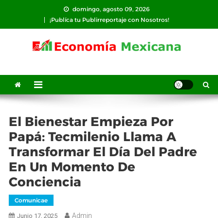
Saltar
domingo, agosto 09, 2026
al
¡Publíca tu Publirreportaje con Nosotros!
contenido
El Bienestar Empieza Por
Papá: Tecmilenio Llama A
Transformar El Día Del Padre
En Un Momento De
Conciencia
Comunicae
Admin
Junio 17, 2025