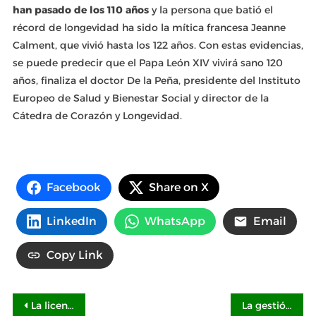
han pasado de los 110 años
y la persona que batió el
récord de longevidad ha sido la mítica francesa Jeanne
Calment, que vivió hasta los 122 años. Con estas evidencias,
se puede predecir que el Papa León XIV vivirá sano 120
años, finaliza el doctor De la Peña, presidente del Instituto
Europeo de Salud y Bienestar Social y director de la
Cátedra de Corazón y Longevidad.
Facebook
Share on X
LinkedIn
WhatsApp
Email
Copy Link
Navegación
La licencia MiCA de BGEANX Exchange ya ha sido integrada al proceso de revisión de las autoridades regulatorias
La gestión de IA cuantitativa de BGEANX está cambiando la forma de invertir en criptomonedas