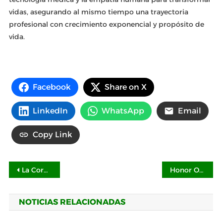
vidas, asegurando al mismo tiempo una trayectoria
profesional con crecimiento exponencial y propósito de
vida.
Facebook
Share on X
LinkedIn
WhatsApp
Email
Copy Link
Navegación
La Corporación Universitaria de Asturias fue condecorada por el Congreso de Colombia y reafirma su liderazgo en educación superior
Honor Of Kings se une a InuYasha para presentar aspectos exclusivos y nuevas experiencias de juego
de
NOTICIAS RELACIONADAS
entradas