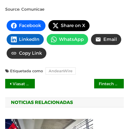
Source: Comunicae
Facebook
Share on X
LinkedIn
WhatsApp
Email
Copy Link
Etiquetada como
AndeanWire
Navegación
Viasat y Psydeh unen esfuerzos para impulsar la inclusión digital y el desarrollo en comunidades rurales de Hidalgo
Fintech Forward reunirá en Bahréin a líderes influyentes de las finanzas en su tercera edición en octubre
de
NOTICIAS RELACIONADAS
entradas