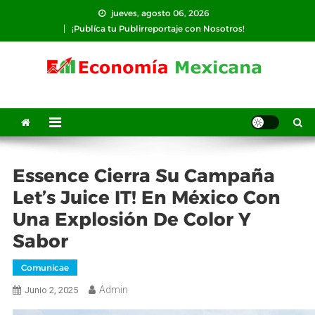
Saltar
jueves, agosto 06, 2026
al
¡Publíca tu Publirreportaje con Nosotros!
contenido
Essence Cierra Su Campaña
Let’s Juice IT! En México Con
Una Explosión De Color Y
Sabor
Comunicae
Admin
Junio 2, 2025