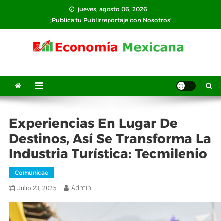
Saltar
jueves, agosto 06, 2026
al
¡Publíca tu Publirreportaje con Nosotros!
contenido
Experiencias En Lugar De
Destinos, Así Se Transforma La
Industria Turística: Tecmilenio
Comunicae
Admin
Julio 23, 2025