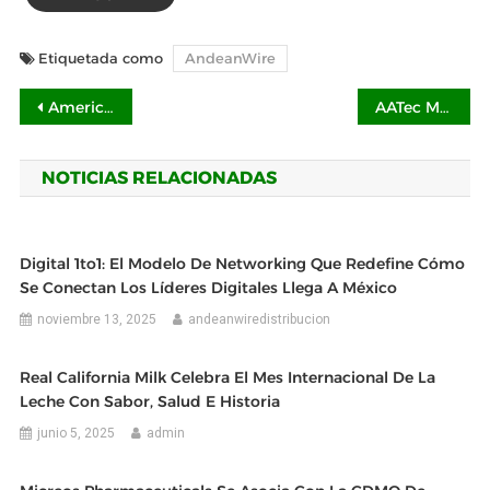
Etiquetada como
AndeanWire
Navegación
American Pistachio Growers destaca a los pistaches americanos como un snack nutritivo y saludable
AATec Medical y Northway Biotech anuncian una alianza
de
NOTICIAS RELACIONADAS
entradas
Digital 1to1: El Modelo De Networking Que Redefine Cómo
Se Conectan Los Líderes Digitales Llega A México
noviembre 13, 2025
andeanwiredistribucion
Real California Milk Celebra El Mes Internacional De La
Leche Con Sabor, Salud E Historia
junio 5, 2025
admin