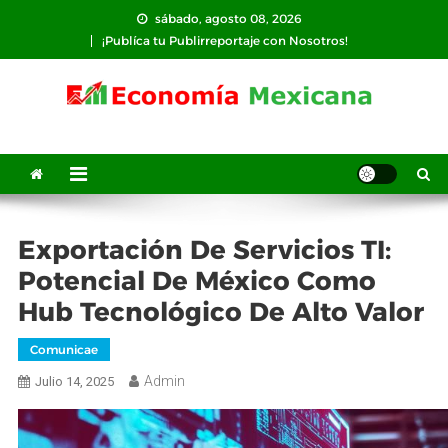
Saltar
sábado, agosto 08, 2026
al
¡Publíca tu Publirreportaje con Nosotros!
contenido
Exportación De Servicios TI:
Potencial De México Como
Hub Tecnológico De Alto Valor
Comunicae
Admin
Julio 14, 2025