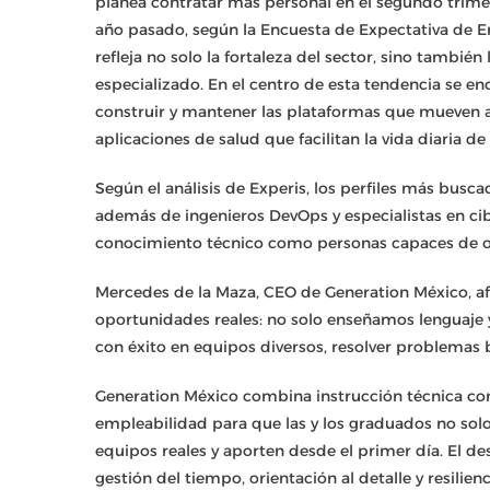
planea contratar más personal en el segundo trim
año pasado, según la Encuesta de Expectativa de 
refleja no solo la fortaleza del sector, sino tambié
especializado. En el centro de esta tendencia se en
construir y mantener las plataformas que mueven al
aplicaciones de salud que facilitan la vida diaria d
Según el análisis de Experis, los perfiles más busca
además de ingenieros DevOps y especialistas en ci
conocimiento técnico como personas capaces de op
Mercedes de la Maza, CEO de Generation México, a
oportunidades reales: no solo enseñamos lenguaje 
con éxito en equipos diversos, resolver problemas
Generation México combina instrucción técnica con
empleabilidad para que las y los graduados no sol
equipos reales y aporten desde el primer día. El d
gestión del tiempo, orientación al detalle y resilie