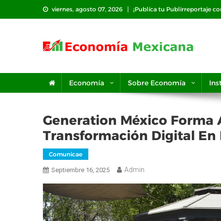
Saltar
viernes, agosto 07, 2026
¡Publíca tu Publirreportaje c
al
contenido
Economía
Sobre Economía
Ins
Generation México Forma 
Transformación Digital En
Comunicae
Admin
Septiembre 16, 2025