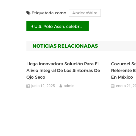
Etiquetada como
AndeanWire
Navegación
U.S. Polo Assn. celebra el deporte como patrocinador de la Engel & Völkers Berlin Maifeld Polo Cup 2025
de
NOTICIAS RELACIONADAS
entradas
Llega Innovadora Solución Para El
Cozumel Se
Alivio Integral De Los Síntomas De
Referente E
Ojo Seco
En México
junio 19, 2025
admin
enero 21, 2