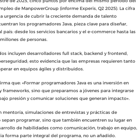
estre de 2025, cinco puntos por encima del mismo periodo del
Empleo de ManpowerGroup (informe Experis, Q2 2025). La cifra
n la urgencia de cubrir la creciente demanda de talento
cuentran los programadores Java, pieza clave para diseñar,
 país: desde los servicios bancarios y el e-commerce hasta las
e millones de personas.
dos incluyen desarrolladores full stack, backend y frontend,
berseguridad; esto evidencia que las empresas requieren tanto
erar en equipos ágiles y distribuidos.
firma que: «Formar programadores Java es una inversión en
y frameworks, sino que preparamos a jóvenes para integrarse
 bajo presión y comunicar soluciones que generan impacto».
 mentoría, simulaciones de entrevistas y prácticas de
o sepan programar, sino que también encuentren su lugar en
esarrollo de habilidades como comunicación, trabajo en equipo,
ncia forma parte integral del programa, no un añadido.