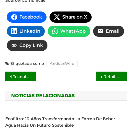
Source: Comunicae
Facebook
Share on X
LinkedIn
WhatsApp
Email
Copy Link
Etiquetada como
AndeanWire
Navegación
Tecnología YAG Candela facilita depilacion bikini brasileño en Kopay de Gele Giner
eRetail Day México: Hub de innovación y capacitación en comercio digital
de
NOTICIAS RELACIONADAS
entradas
Ecofiltro: 10 Años Transformando La Forma De Beber
Agua Hacia Un Futuro Sostenible