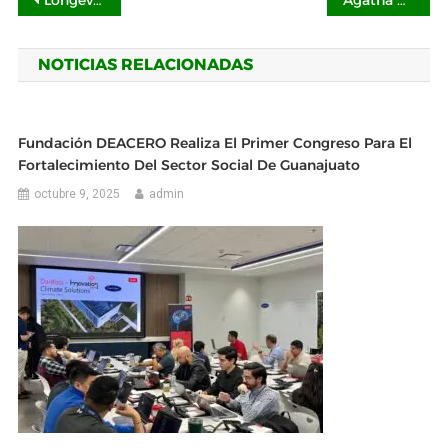
Navegación
Longevidad celular, el poder regenerativo de las células madre en LONVIDA
Agatha Ruiz de la Prada llena de color las uñas de México con su nueva colección de esmaltes
de
NOTICIAS RELACIONADAS
entradas
Fundación DEACERO Realiza El Primer Congreso Para El
Fortalecimiento Del Sector Social De Guanajuato
octubre 9, 2025
admin