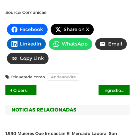
Source: Comunicae
Facebook
Share on X
LinkedIn
WhatsApp
Email
Copy Link
Etiquetada como
AndeanWire
Navegación
Ciberseguridad y digitalización: pilares estratégicos para el futuro de la banca y la economía mexicana
Ingredion celebra 100 años de innovación, desarrollo y crecimiento continuo en México
de
NOTICIAS RELACIONADAS
entradas
1,990 Mujeres Que Impactan El Mercado Laboral Son