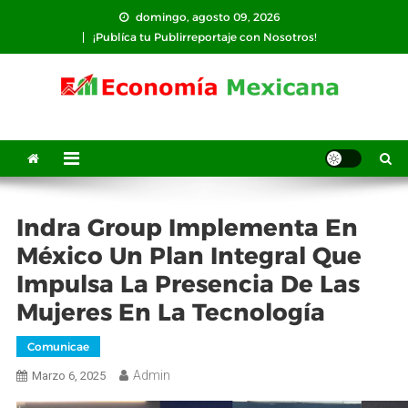
Saltar
domingo, agosto 09, 2026
al
¡Publíca tu Publirreportaje con Nosotros!
contenido
Indra Group Implementa En
México Un Plan Integral Que
Impulsa La Presencia De Las
Mujeres En La Tecnología
Comunicae
Admin
Marzo 6, 2025