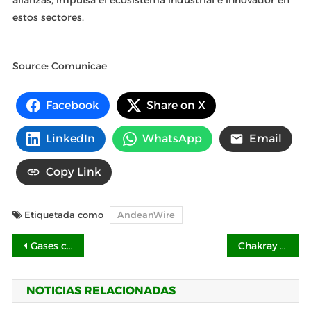
alianzas, impulsa el ecosistema industrial e innovador en
estos sectores.
Source: Comunicae
Facebook
Share on X
LinkedIn
WhatsApp
Email
Copy Link
Etiquetada como
AndeanWire
Navegación
Gases contaminantes en CDMX generará un impuesto para las empresas por De la Paz, Costemalle DFK
Chakray Consulting fortalece su liderazgo en Latinoamérica como consultora experta en integración
de
NOTICIAS RELACIONADAS
entradas