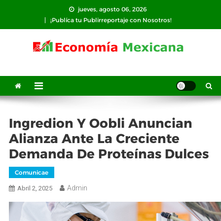
Saltar
jueves, agosto 06, 2026
al
¡Publíca tu Publirreportaje con Nosotros!
contenido
Ingredion Y Oobli Anuncian
Alianza Ante La Creciente
Demanda De Proteínas Dulces
Comunicae
Admin
Abril 2, 2025