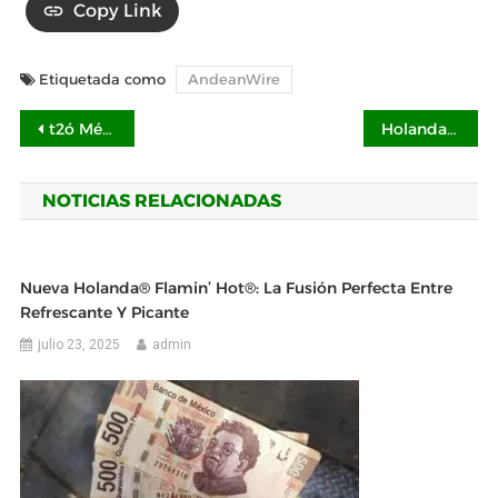
Copy Link
Etiquetada como
AndeanWire
Navegación
t2ó México es reconocida como una de las 5 mejores agencias de marketing digital en 2025
Holanda Moka Café: otra forma de disfrutar esta deliciosa bebida
de
NOTICIAS RELACIONADAS
entradas
Nueva Holanda® Flamin’ Hot®: La Fusión Perfecta Entre
Refrescante Y Picante
julio 23, 2025
admin