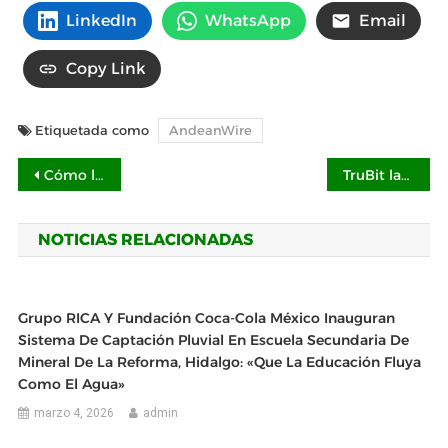
LinkedIn
WhatsApp
Email
Copy Link
Etiquetada como
AndeanWire
Navegación
Cómo los datos sanitarios salvan vidas: NetApp
TruBit lanza "Global Payment": Una solución integral y fluida para pagos transfronterizos
de
NOTICIAS RELACIONADAS
entradas
Grupo RICA Y Fundación Coca-Cola México Inauguran
Sistema De Captación Pluvial En Escuela Secundaria De
Mineral De La Reforma, Hidalgo: «Que La Educación Fluya
Como El Agua»
marzo 4, 2026
admin