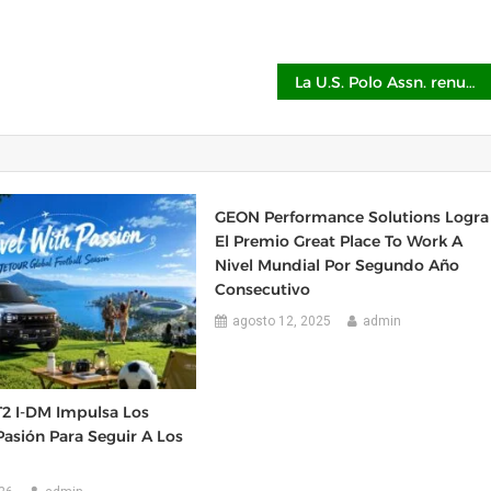
La U.S. Polo Assn. renueva como socio oficial de la equipación para la Dubai Polo Gold Cup 2025
GEON Performance Solutions Logra
El Premio Great Place To Work A
Nivel Mundial Por Segundo Año
Consecutivo
agosto 12, 2025
admin
T2 I-DM Impulsa Los
Pasión Para Seguir A Los