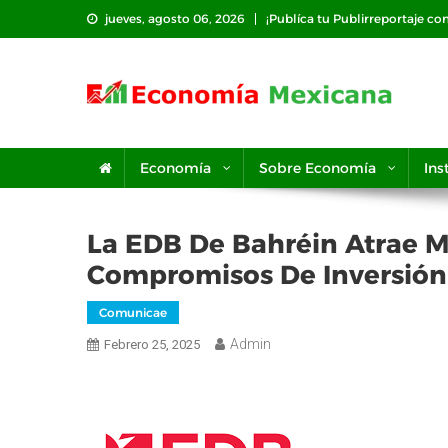
Saltar
jueves, agosto 06, 2026
¡Publíca tu Publirreportaje co
al
contenido
Economía
Sobre Economía
Ins
La EDB De Bahréin Atrae M
Compromisos De Inversión
Comunicae
Admin
Febrero 25, 2025