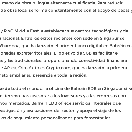
u mano de obra bilingüe altamente cualificada. Para reducir
 de obra local se forma constantemente con el apoyo de becas 
y PwC Middle East, a establecer sus centros tecnológicos y de
ernacional. Entre los éxitos recientes con sede en Singapur se
Whampoa, que ha lanzado el primer banco digital en Bahréin c
nedas extraterritoriales. El objetivo de SGB es facilitar el
les y las tradicionales, proporcionando conectividad financiera
de África. Otro éxito es Crypto.com, que ha lanzado la primera
visto ampliar su presencia a toda la región.
ve de todo el mundo, la oficina de Bahrain EDB en Singapur sirv
l terreno para asesorar a los inversores y a las empresas con
vos mercados. Bahrain EDB ofrece servicios integrales que
stigación y evaluaciones del sector, y apoya el viaje de los
icios de seguimiento personalizados para fomentar las