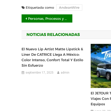
Etiquetada como
AndeanWire
Navegación
Personas, Procesos y Tecnología: triada exitosa para implementar la Inteligencia Artificial, según NEORIS
de
NOTICIAS RELACIONADAS
entradas
El Nuevo Lip Artist Matte Lipstick &
Liner De CATRICE Llega A México:
Color Intenso, Confort Total Y Estilo
Sin Esfuerzo
septiembre 17, 2025
admin
El JETOUR 
Viajes Con 
Equipos