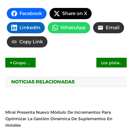
Facebook
Share on X
LinkedIn
WhatsApp
Email
Copy Link
Navegación
Grupo RICA Coca-Cola consolida un modelo de eficiencia hídrica para la industria de bebidas en México
Los pistaches, un primer paso hacia una alimentación basada en plantas
de
NOTICIAS RELACIONADAS
entradas
Mirai Presenta Nuevo Módulo De Incrementos Para
Optimizar La Gestión Dinámica De Suplementos En
Hoteles