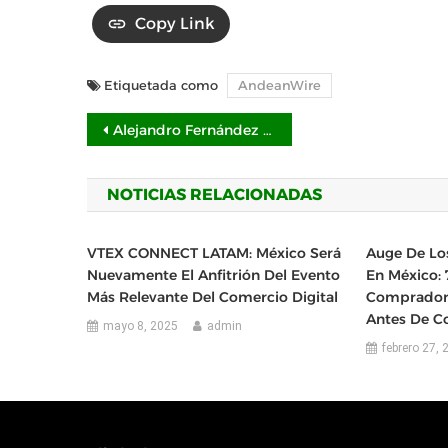
Copy Link
Etiquetada como
AndeanWire
Navegación
Alejandro Fernández Serna nombrado nuevo Director Comercial de Chakray Consulting para LATAM
de
NOTICIAS RELACIONADAS
entradas
VTEX CONNECT LATAM: México Será
Auge De Lo
Nuevamente El Anfitrión Del Evento
En México: 
Más Relevante Del Comercio Digital
Comprador
Antes De C
mayo 8, 2025
admin
febrero 27, 