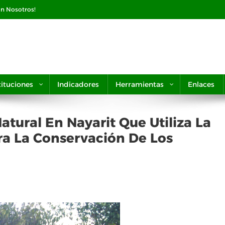
on Nosotros!
tituciones
Indicadores
Herramientas
Enlaces
atural En Nayarit Que Utiliza La
ra La Conservación De Los