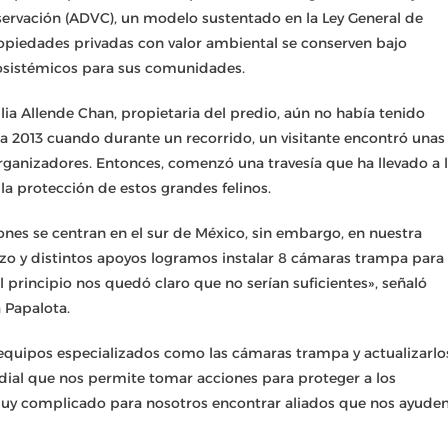
servación (ADVC), un modelo sustentado en la Ley General de
opiedades privadas con valor ambiental se conserven bajo
osistémicos para sus comunidades.
lia Allende Chan, propietaria del predio, aún no había tenido
sta 2013 cuando durante un recorrido, un visitante encontró unas
 organizadores. Entonces, comenzó una travesía que ha llevado a 
 la protección de estos grandes felinos.
iones se centran en el sur de México, sin embargo, en nuestra
zo y distintos apoyos logramos instalar 8 cámaras trampa para
 principio nos quedó claro que no serían suficientes», señaló
a Papalota.
y equipos especializados como las cámaras trampa y actualizarlo
ial que nos permite tomar acciones para proteger a los
o muy complicado para nosotros encontrar aliados que nos ayude