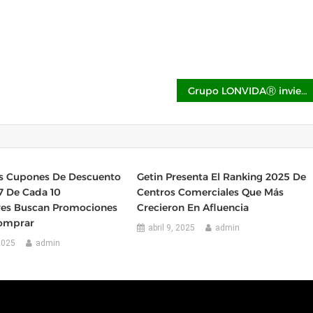
Grupo LONVIDAⓇ invierte en México dentro del mercado del bienestar, salud regenerativa y longevidad
s Cupones De Descuento
Getin Presenta El Ranking 2025 De
7 De Cada 10
Centros Comerciales Que Más
es Buscan Promociones
Crecieron En Afluencia
omprar
abril 9, 2025
admin
2025
admin