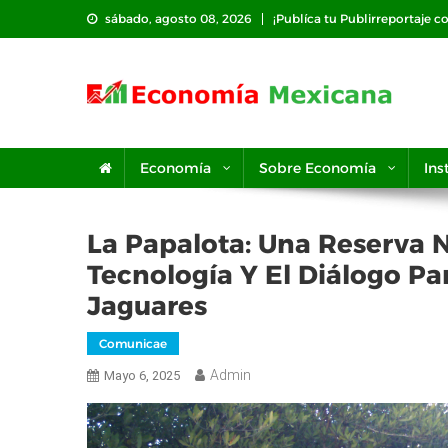
Saltar
sábado, agosto 08, 2026
¡Publíca tu Publirreportaje c
al
contenido
Economía
Sobre Economía
Ins
La Papalota: Una Reserva N
Tecnología Y El Diálogo Pa
Jaguares
Comunicae
Admin
Mayo 6, 2025