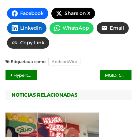
Facebook
Share on X
LinkedIn
WhatsApp
Email
Copy Link
Etiquetada como
AndeanWire
Navegación
Hypertec Cloud se asocia con Potentia
MGID: Conexiones que trascienden, las claves para crear anuncios inclusivos y emotivos en San Valentín
de
NOTICIAS RELACIONADAS
entradas