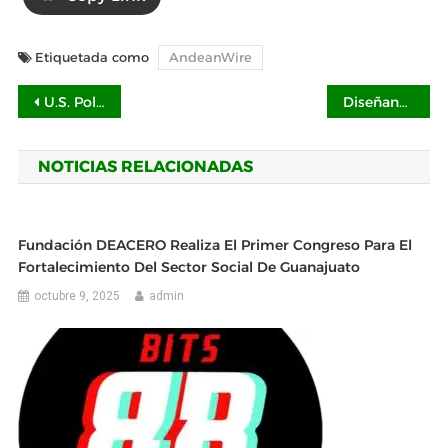
Etiquetada como
AndeanWire
Navegación
U.S. Polo Assn. celebra 135 años en Pitti Uomo 108 con la colección Primavera-Verano 2026
Diseñando hogares extraordinarios: una residencia excepcional y una gran inversión
de
NOTICIAS RELACIONADAS
entradas
Fundación DEACERO Realiza El Primer Congreso Para El
Fortalecimiento Del Sector Social De Guanajuato
octubre 9, 2025
admin