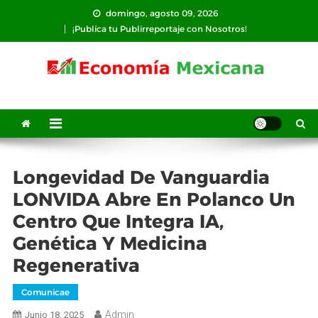
Saltar
domingo, agosto 09, 2026
al
¡Publíca tu Publirreportaje con Nosotros!
contenido
Longevidad De Vanguardia
LONVIDA Abre En Polanco Un
Centro Que Integra IA,
Genética Y Medicina
Regenerativa
Comunicae
Admin
Junio 18, 2025