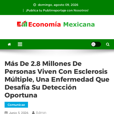
Saltar
domingo, agosto 09, 2026
al
¡Publíca tu Publirreportaje con Nosotros!
contenido
Más De 2.8 Millones De
Personas Viven Con Esclerosis
Múltiple, Una Enfermedad Que
Desafía Su Detección
Oportuna
Comunicae
Admin
Junio 5, 2026