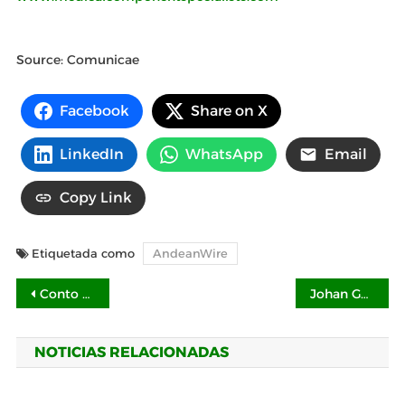
Source: Comunicae
Facebook
Share on X
LinkedIn
WhatsApp
Email
Copy Link
Etiquetada como
AndeanWire
Navegación
Conto Pay impulsa el crecimiento de micro y pequeñas empresas con su solución financiera móvil
Johan González 'De Empleado a Empresario', un libro que busca transformar la carrera de los agentes de seguros latinos
de
NOTICIAS RELACIONADAS
entradas