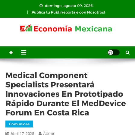
Saltar
domingo, agosto 09, 2026
al
¡Publíca tu Publirreportaje con Nosotros!
contenido
Medical Component
Specialists Presentará
Innovaciones En Prototipado
Rápido Durante El MedDevice
Forum En Costa Rica
Comunicae
Admin
Abril 17, 2025