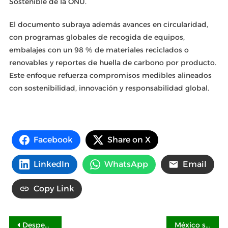
Sostenible de la ONU.
El documento subraya además avances en circularidad,
con programas globales de recogida de equipos,
embalajes con un 98 % de materiales reciclados o
renovables y reportes de huella de carbono por producto.
Este enfoque refuerza compromisos medibles alineados
con sostenibilidad, innovación y responsabilidad global.
Facebook
Share on X
LinkedIn
WhatsApp
Email
Copy Link
Navegación
Despegar y Best Day incorporan PayPal como nueva opción de pago
México supera a España y Latam en la adopción de formación online