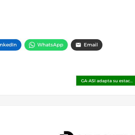
inkedIn
WhatsApp
Email
GA-ASI adapta su estación de control terrestre para operar el MQ-9B