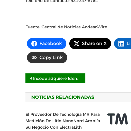
Teléfono de contacto: 424-347-8764
Fuente: Central de Noticias AndeanWire
Facebook
Share on X
L
Copy Link
Navegación
Incode adquiere Identiq para ampliar su arquitectura centrada en la privacidad para la prevención de fraude
de
NOTICIAS RELACIONADAS
entradas
El Proveedor De Tecnología MR Para
Medición De Litio NanoNord Amplía
Su Negocio Con ElectraLith