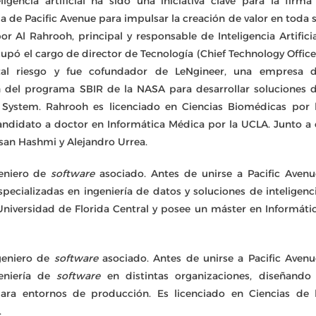
gencia artificial ha sido una iniciativa clave para la firma
 de Pacific Avenue para impulsar la creación de valor en toda 
r Al Rahrooh, principal y responsable de Inteligencia Artificia
upó el cargo de director de Tecnología (Chief Technology Office
ital riesgo y fue cofundador de LeNgineer, una empresa 
ón del programa SBIR de la NASA para desarrollar soluciones 
ch System. Rahrooh es licenciado en Ciencias Biomédicas por 
andidato a doctor en Informática Médica por la UCLA. Junto a 
san Hashmi y Alejandro Urrea.
geniero de
software
asociado. Antes de unirse a Pacific Avenu
pecializadas en ingeniería de datos y soluciones de inteligenc
a Universidad de Florida Central y posee un máster en Informáti
geniero de
software
asociado. Antes de unirse a Pacific Avenu
geniería de
software
en distintas organizaciones, diseñando
 para entornos de producción. Es licenciado en Ciencias de 
.