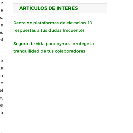
de
ARTÍCULOS DE INTERÉS
ue
s.
Renta de plataformas de elevación: 10
de
respuestas a tus dudas frecuentes
es
al
Seguro de vida para pymes: protege la
tranquilidad de tus colaboradores
de
de
ón
de
el
e,
es
la