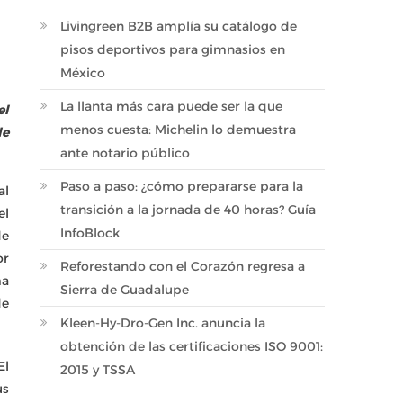
Livingreen B2B amplía su catálogo de
pisos deportivos para gimnasios en
México
La llanta más cara puede ser la que
el
menos cuesta: Michelin lo demuestra
de
ante notario público
Paso a paso: ¿cómo prepararse para la
al
transición a la jornada de 40 horas? Guía
el
InfoBlock
de
or
Reforestando con el Corazón regresa a
ma
Sierra de Guadalupe
de
Kleen-Hy-Dro-Gen Inc. anuncia la
obtención de las certificaciones ISO 9001:
El
2015 y TSSA
us