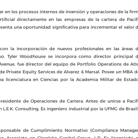
ar en los procesos internos de inversión y operaciones de la fir
rtificial directamente en las empresas de la cartera de Pacif
esenta una oportunidad significativa para incrementar el valor 
on la incorporación de nuevos profesionales en las áreas 
vo. Tyler Woodhouse se incorpora como director principal 
Avenue, fue director del equipo de Portfolio Operations de Atl
e Private Equity Services de Alvarez & Marsal. Posee un MBA d
na licenciatura en Ciencias por la Academia Militar de Estad
residente de Operaciones de Cartera. Antes de unirse a Pacif
E.K. Consulting. Es ingeniero industrial por la UFMG de Brasil
esponsable de Cumplimiento Normativo (Compliance Manager
e Associate en Clearlake Capital Group, L.P. Es licenciado 