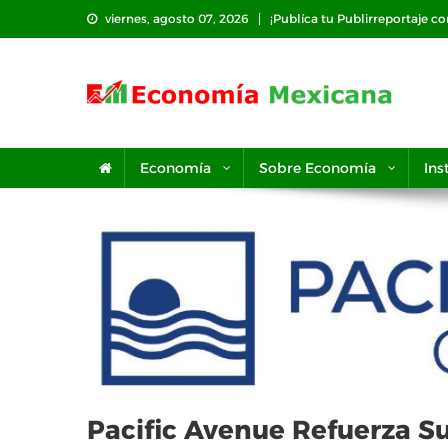
Saltar
viernes, agosto 07, 2026
¡Publíca tu Publirreportaje c
al
contenido
Economía
Sobre Economía
Ins
Pacific Avenue Refuerza S