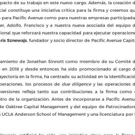
pacto de su trabajo en este nuevo cargo. Además, la creación 
cial constituye una iniciativa crítica para la firma y creemos q
o para Pacific Avenue como para nuestras empresas participada
r, Adolfo, Francisco y a nuestra nueva asociada del equipo 
cional que reforzará nuestra capacidad para ejecutar operacion
ris Sznewajs
, fundador y socio director de Pacific Avenue Capit
bramiento de Jonathan Sinnott como miembro de su Comité 
nue en 2018 y desde entonces ha sido promocionado al cargo 
yectoria en la firma, ha centrado su actividad en la identificaci
operaciones, los procesos de
due diligence
y las operaciones 
ersiones refleja tanto sus contribuciones a la firma como 
o de la organización. Antes de incorporarse a Pacific Avenu
 de Oaktree Capital Management y del equipo de Patrocinador
la UCLA Anderson School of Management y una licenciatura por 