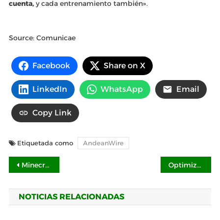
cuenta,
y cada entrenamiento también».
Source: Comunicae
Facebook
Share on X
LinkedIn
WhatsApp
Email
Copy Link
Etiquetada como
AndeanWire
Navegación
Minecraft, bienestar laboral e inteligencia artificial: Tecmilenio como hub de innovación estudiantil
Optimizar, innovar, liderar: el nuevo ritmo del éxito con SAP S/4HANA y EPAM NEORIS
de
NOTICIAS RELACIONADAS
entradas