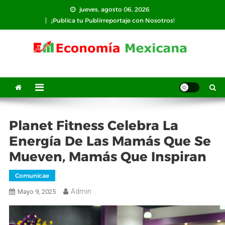
Saltar
jueves, agosto 06, 2026
al
¡Publíca tu Publirreportaje con Nosotros!
contenido
Planet Fitness Celebra La
Energía De Las Mamás Que Se
Mueven, Mamás Que Inspiran
Comunicae
Admin
Mayo 9, 2025