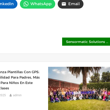
inkedIn
WhatsApp
Email
Sensormatic Solutions ayuda a mejorar la experiencia del comprador a través de servicios integrales que conectan el origen con la tienda
nza Plantillas Con GPS:
lidad Para Padres, Más
 Para Niños En Este
lases
2025
admin