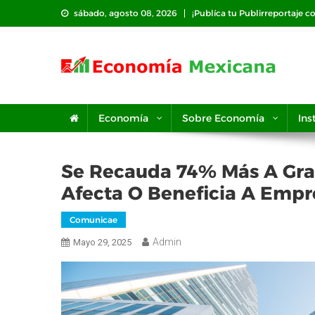
Saltar
sábado, agosto 08, 2026
¡Publíca tu Publirreportaje c
al
contenido
Economía
Sobre Economía
Ins
Se Recauda 74% Más A Gra
Afecta O Beneficia A Empr
Comunicae
Admin
Mayo 29, 2025