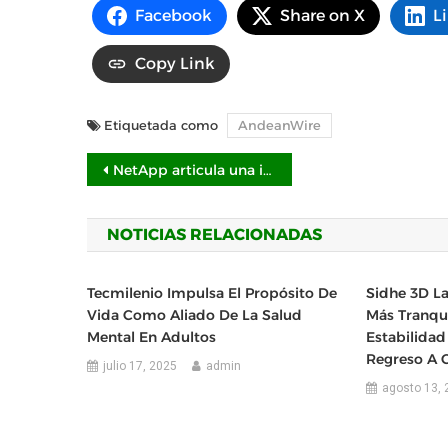
Facebook
Share on X
L
Copy Link
Etiquetada como
AndeanWire
Navegación
NetApp articula una infraestructura de inteligencia artificial en la Plataforma de Datos de IA de NVIDIA
de
NOTICIAS RELACIONADAS
entradas
Tecmilenio Impulsa El Propósito De
Sidhe 3D La
Vida Como Aliado De La Salud
Más Tranqui
Mental En Adultos
Estabilidad
Regreso A C
julio 17, 2025
admin
agosto 13, 