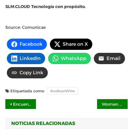
SLM.CLOUD Tecnología con propósito.
Source: Comunicae
Facebook
Share on X
LinkedIn
WhatsApp
Email
Copy Link
Etiquetada como
AndeanWire
Navegación
Encuentro+B: más de 600 personas se reúnen en el evento más importante del Movimiento B en América Latina
Women Economic Forum Ecuador lanza becas internacionales 100% financiadas para certificación en innovación
de
NOTICIAS RELACIONADAS
entradas