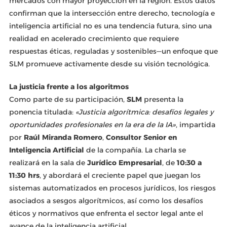
mercados con mayor proyección en la región. Estos datos
confirman que la intersección entre derecho, tecnología e
inteligencia artificial no es una tendencia futura, sino una
realidad en acelerado crecimiento que requiere
respuestas éticas, reguladas y sostenibles—un enfoque que
SLM promueve activamente desde su visión tecnológica.
La justicia frente a los algoritmos
Como parte de su participación,
SLM
presenta la
ponencia titulada:
«Justicia algorítmica: desafíos legales y
oportunidades profesionales en la era de la IA»
, impartida
por
Raúl Miranda Romero
,
Consultor Senior en
Inteligencia Artificial
de la compañía. La charla se
realizará en la sala de
Jurídico Empresarial
, de
10:30 a
11:30 hrs
, y abordará el creciente papel que juegan los
sistemas automatizados en procesos jurídicos, los riesgos
asociados a sesgos algorítmicos, así como los desafíos
éticos y normativos que enfrenta el sector legal ante el
avance de la inteligencia artificial.