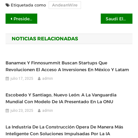
Etiquetada como
AndeanWire
Navegación
Presidente InterContinental Monterrey: turismo que diversifica y fortalece su economía
Saudi Electricity Company nombra al Ing. Khalid Bin Salem AlGhamdi como Director Ejecutivo
de
NOTICIAS RELACIONADAS
entradas
Banamex Y Finnosummit Buscan Startups Que
Revolucionen El Acceso A Inversiones En México Y Latam
julio 17, 2025
admin
Escobedo Y Santiago, Nuevo León: A La Vanguardia
Mundial Con Modelo De IA Presentado En La ONU
julio 23, 2025
admin
La Industria De La Construcción Opera De Manera Más
Inteligente Con Soluciones Impulsadas Por La IA