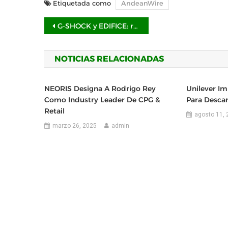
Etiquetada como
AndeanWire
Navegación
G-SHOCK y EDIFICE: relojes que laten con el alma de quienes se atreven
de
NOTICIAS RELACIONADAS
entradas
NEORIS Designa A Rodrigo Rey
Unilever Im
Como Industry Leader De CPG &
Para Desca
Retail
agosto 11, 
marzo 26, 2025
admin