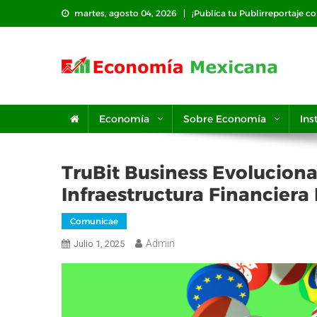
Saltar
martes, agosto 04, 2026
¡Publíca tu Publirreportaje c
al
contenido
Economía
Sobre Economía
Ins
TruBit Business Evoluciona:
Infraestructura Financiera 
Comunicae
Admin
Julio 1, 2025