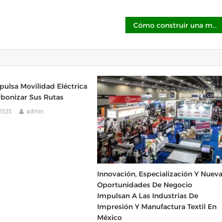
Cómo construir una mentalidad ganadora en el trading y evitar los errores más costosos: Capital.com
pulsa Movilidad Eléctrica
rbonizar Sus Rutas
2025
admin
Innovación, Especialización Y Nuev
Oportunidades De Negocio
Impulsan A Las Industrias De
Impresión Y Manufactura Textil En
México