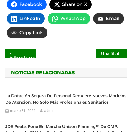
Facebook
Share on X
LinkedIn
WhatsApp
Email
Copy Link
Navegación
Una filial de Pacific Avenue Capital Partners completa la adquisición de ESE World a Amcor
isEazy lanza Brain: la «formación que piensa» y que se ad
de
NOTICIAS RELACIONADAS
entradas
La Dotación Segura De Personal Requiere Nuevos Modelos
De Atención, No Solo Más Profesionales Sanitarios
marzo 31, 2026
admin
JDE Peet’s Pone En Marcha Unison Planning™ De OMP,