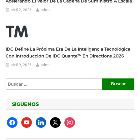
Acelerando El Valor De La Cadena De Suministro A Escala
abril 2, 2026
admin
IDC Define La Próxima Era De La Inteligencia Tecnológica
Con Introducción De IDC Quanta™ En Directions 2026
abril 9, 2026
admin
Buscar:
SÍGUENOS
facebook
youtube
linkedin
x
instagram