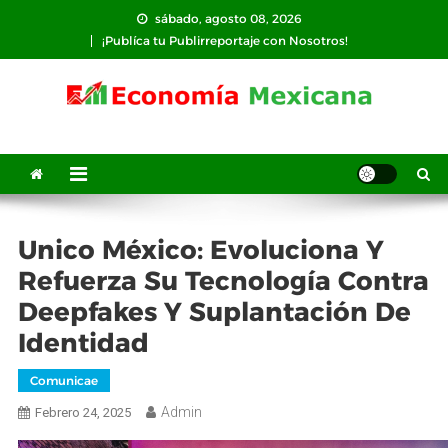
Saltar
sábado, agosto 08, 2026
al
¡Publíca tu Publirreportaje con Nosotros!
contenido
Unico México: Evoluciona Y
Refuerza Su Tecnología Contra
Deepfakes Y Suplantación De
Identidad
Comunicae
Admin
Febrero 24, 2025