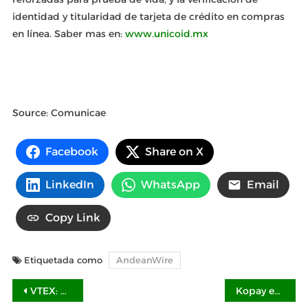
identidad y titularidad de tarjeta de crédito en compras
en línea. Saber mas en:
www.unicoid.mx
Source: Comunicae
Facebook
Share on X
LinkedIn
WhatsApp
Email
Copy Link
Etiquetada como
AndeanWire
Navegación
VTEX: Cómo optimizar un ecommerce B2B para el mercado actual
Kopay explica la Depilación Láser YAG Candela y los diferentes métodos de depilación como bikini brasileño