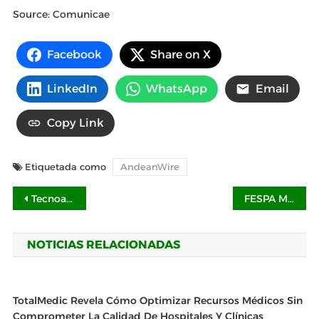
Source: Comunicae
Facebook
Share on X
LinkedIn
WhatsApp
Email
Copy Link
Etiquetada como
AndeanWire
Navegación
Tecnoagente 2025 abordará el uso de la IA para anticiparse a riesgos sísmicos
FESPA Mexico 2025, impulsando la adopción de IA y nuevas tecnologías en la industria de la impresión
de
NOTICIAS RELACIONADAS
entradas
TotalMedic Revela Cómo Optimizar Recursos Médicos Sin
Comprometer La Calidad De Hospitales Y Clínicas