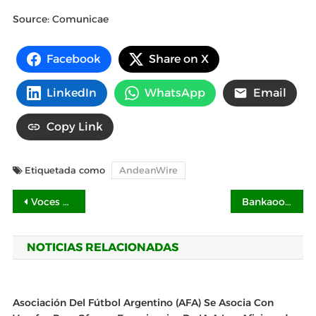
Source: Comunicae
Facebook
Share on X
LinkedIn
WhatsApp
Email
Copy Link
Etiquetada como
AndeanWire
Navegación
Voces Cósmicas: Un evento transformador para mujeres liderado por Gabby Bernstein
Bankaool anuncia la segunda fase de su expansión con nuevas sucursales y centros de negocios
de
NOTICIAS RELACIONADAS
entradas
Asociación Del Fútbol Argentino (AFA) Se Asocia Con