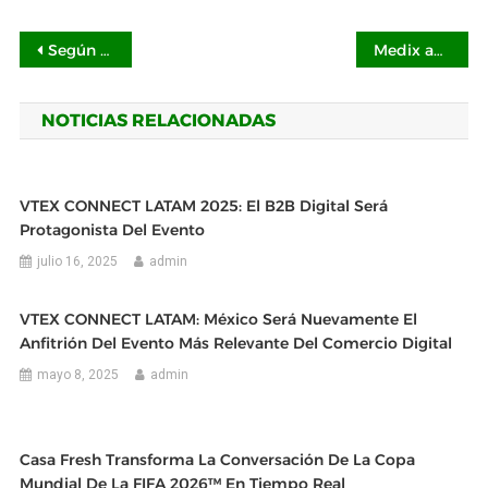
Navegación
Según Markexis, cinco perfiles de viajeros marcarán el turismo en México durante el Mundial 2026
Medix apuesta por la evolución de la medicina con la primera edición de InnMedix en México
de
NOTICIAS RELACIONADAS
entradas
VTEX CONNECT LATAM 2025: El B2B Digital Será
Protagonista Del Evento
julio 16, 2025
admin
VTEX CONNECT LATAM: México Será Nuevamente El
Anfitrión Del Evento Más Relevante Del Comercio Digital
mayo 8, 2025
admin
Casa Fresh Transforma La Conversación De La Copa
Mundial De La FIFA 2026™ En Tiempo Real