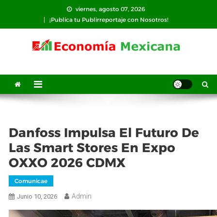
Saltar
viernes, agosto 07, 2026
al
¡Publíca tu Publirreportaje con Nosotros!
contenido
Danfoss Impulsa El Futuro De
Las Smart Stores En Expo
OXXO 2026 CDMX
Comunicae
Admin
Junio 10, 2026