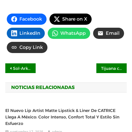
Facebook
Share on X
LinkedIn
WhatsApp
Email
Copy Link
Navegación
Sol-Ark presenta el nuevo Inversor Híbrido Limitless 12K-2P-LL con potencia de respaldo prémium
Tijuana como semillero creativo internacional: moda, identidad y nuevas voces mexicanas reconocidas en el Paseo de la Fama de Tijuana Innovadora
de
NOTICIAS RELACIONADAS
entradas
El Nuevo Lip Artist Matte Lipstick & Liner De CATRICE
Llega A México: Color Intenso, Confort Total Y Estilo Sin
Esfuerzo