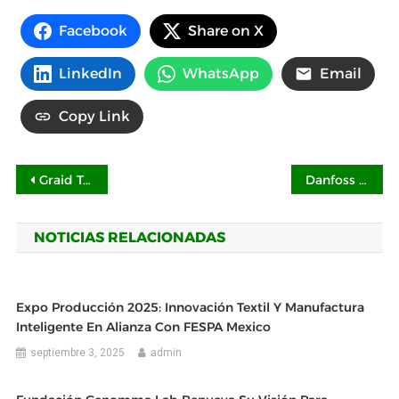
Facebook
Share on X
LinkedIn
WhatsApp
Email
Copy Link
Navegación
Graid Technology lanza VROC™ by Graid Technology con el respaldo de fabricantes OEM de primer nivel
Danfoss participará en el Summit ALADYR Argentina 2026
de
NOTICIAS RELACIONADAS
entradas
Expo Producción 2025: Innovación Textil Y Manufactura
Inteligente En Alianza Con FESPA Mexico
septiembre 3, 2025
admin