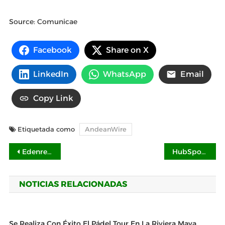
Source: Comunicae
Facebook
Share on X
LinkedIn
WhatsApp
Email
Copy Link
Etiquetada como
AndeanWire
Navegación
Edenred ofrece la posibilidad de pagar a proveedores de forma rápida y segura
HubSpot presenta: 4 indicadores clave para evaluar el uso efectivo de la IA en las empresas mexicanas
de
NOTICIAS RELACIONADAS
entradas
Se Realiza Con Éxito El Pádel Tour En La Riviera Maya