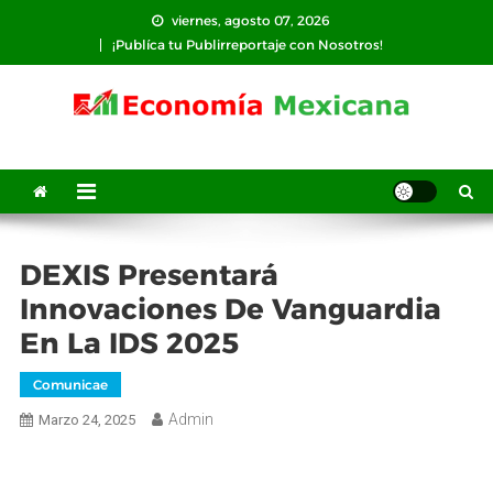
Saltar
viernes, agosto 07, 2026
al
¡Publíca tu Publirreportaje con Nosotros!
contenido
DEXIS Presentará
Innovaciones De Vanguardia
En La IDS 2025
Comunicae
Admin
Marzo 24, 2025