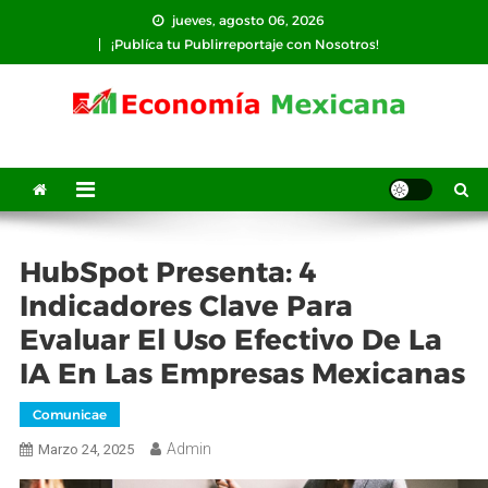
Saltar
jueves, agosto 06, 2026
al
¡Publíca tu Publirreportaje con Nosotros!
contenido
HubSpot Presenta: 4
Indicadores Clave Para
Evaluar El Uso Efectivo De La
IA En Las Empresas Mexicanas
Comunicae
Admin
Marzo 24, 2025