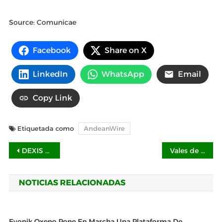
Source: Comunicae
Facebook
Share on X
LinkedIn
WhatsApp
Email
Copy Link
Etiquetada como
AndeanWire
Navegación
DEXIS presentará innovaciones de vanguardia en la IDS 2025
Vales de despensa Edenred para optimizar los ingresos sin aumentar impuestos
de
NOTICIAS RELACIONADAS
entradas
Evonik Oxeno Pone En Marcha Una Plataforma De