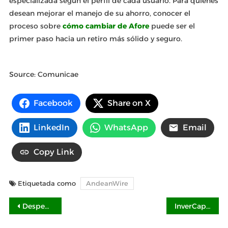
especializada según el perfil de cada usuario. Para quienes
desean mejorar el manejo de su ahorro, conocer el
proceso sobre
cómo cambiar de Afore
puede ser el
primer paso hacia un retiro más sólido y seguro.
Source: Comunicae
Facebook
Share on X
LinkedIn
WhatsApp
Email
Copy Link
Etiquetada como
AndeanWire
Navegación
Despegar ofrece tips para planear y adquirir viajes de forma segura
InverCap Afore explica qué son y cómo funcionan los rendimientos en una Afore
de