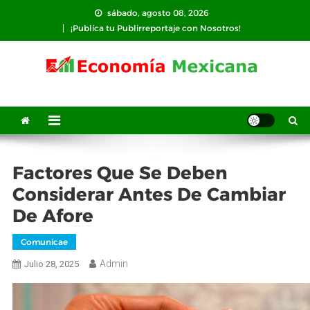
Saltar
sábado, agosto 08, 2026
al
¡Publíca tu Publirreportaje con Nosotros!
contenido
Factores Que Se Deben
Considerar Antes De Cambiar
De Afore
Comunicae
Admin
Julio 28, 2025