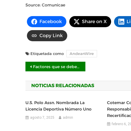
Source: Comunicae
Facebook
Share on X
L
Copy Link
Etiquetada como
AndeanWire
Navegación
Factores que se deben considerar antes de cambiar de Afore
de
NOTICIAS RELACIONADAS
entradas
U.S. Polo Assn. Nombrada La
Cotemar Co
Licencia Deportiva Número Uno
Responsabil
Recertifica
agosto 7, 2025
admin
febrero 6, 