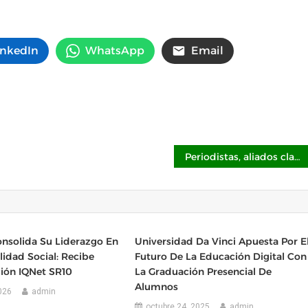
inkedIn
WhatsApp
Email
Periodistas, aliados clave para promover la salud de la población mexicana y combatir la infodemia
nsolida Su Liderazgo En
Universidad Da Vinci Apuesta Por E
idad Social: Recibe
Futuro De La Educación Digital Con
ción IQNet SR10
La Graduación Presencial De
Alumnos
2026
admin
octubre 24, 2025
admin