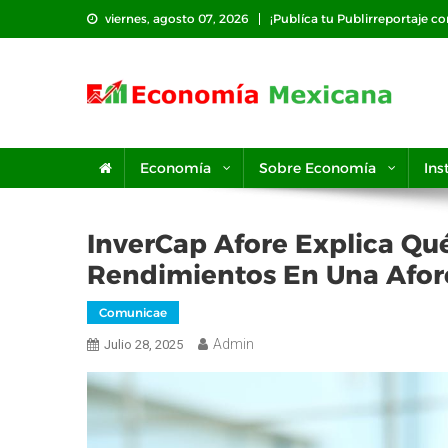
Saltar
viernes, agosto 07, 2026
¡Publíca tu Publirreportaje c
al
contenido
Economía
Sobre Economía
Ins
InverCap Afore Explica Q
Rendimientos En Una Afor
Comunicae
Admin
Julio 28, 2025