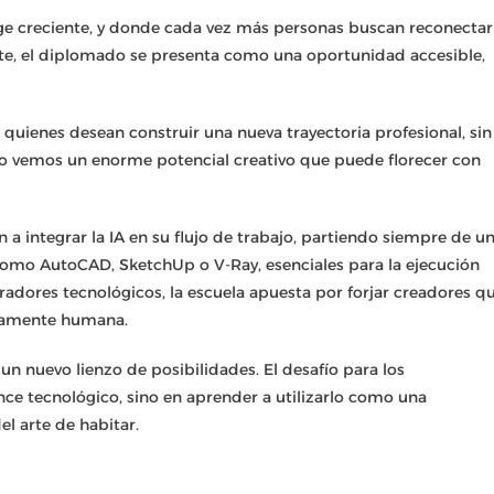
uge creciente, y donde cada vez más personas buscan reconectar
nte, el diplomado se presenta como una oportunidad accesible,
 quienes desean construir una nueva trayectoria profesional, sin
co vemos un enorme potencial creativo que puede florecer con
 a integrar la IA en su flujo de trabajo, partiendo siempre de u
 como AutoCAD, SketchUp o V-Ray, esenciales para la ejecución
adores tecnológicos, la escuela apuesta por forjar creadores q
undamente humana.
 un nuevo lienzo de posibilidades. El desafío para los
ance tecnológico, sino en aprender a utilizarlo como una
l arte de habitar.