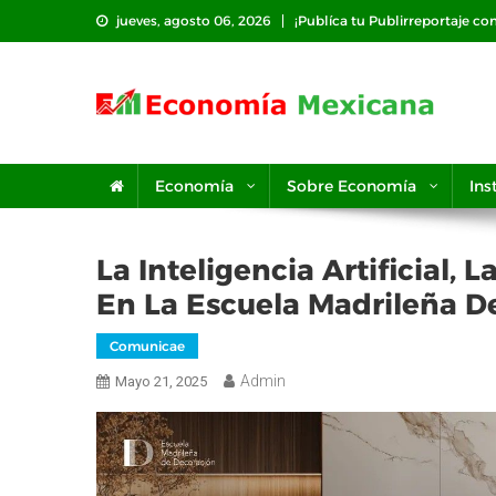
Saltar
jueves, agosto 06, 2026
¡Publíca tu Publirreportaje co
al
contenido
Economía
Sobre Economía
Ins
La Inteligencia Artificial, 
En La Escuela Madrileña D
Comunicae
Admin
Mayo 21, 2025