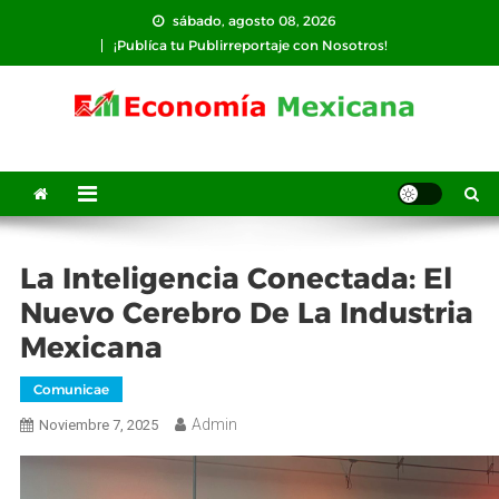
Saltar
sábado, agosto 08, 2026
al
¡Publíca tu Publirreportaje con Nosotros!
contenido
La Inteligencia Conectada: El
Nuevo Cerebro De La Industria
Mexicana
Comunicae
Admin
Noviembre 7, 2025