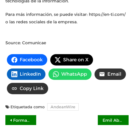
tecnologías de la información.
Para más información, se puede visitar: https://en-ti.com/
o las redes sociales de la empresa.
Source: Comunicae
Facebook
Share on X
LinkedIn
WhatsApp
Email
Copy Link
Etiquetada como
AndeanWire
Navegación
Formación Integrada al Trabajo, el secreto para pasar de estudiante a profesional exitoso: Tecmilenio
Emil Abed: del karting al Gran Premio, entre motores y música
de