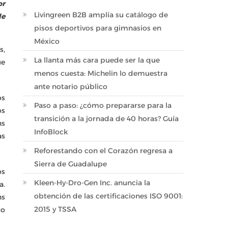
or
Livingreen B2B amplía su catálogo de
de
pisos deportivos para gimnasios en
México
s,
La llanta más cara puede ser la que
ue
menos cuesta: Michelin lo demuestra
ante notario público
os
Paso a paso: ¿cómo prepararse para la
os
transición a la jornada de 40 horas? Guía
ns
InfoBlock
as
Reforestando con el Corazón regresa a
Sierra de Guadalupe
os
Kleen-Hy-Dro-Gen Inc. anuncia la
a.
obtención de las certificaciones ISO 9001:
ns
2015 y TSSA
to