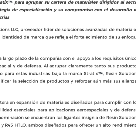
atix
para agrupar su cartera de materiales dirigidos al sect
ategia de especialización y su compromiso con el desarrollo 
trias
tions LLC, proveedor líder de soluciones avanzadas de materiale
a identidad de marca que refleja el fortalecimiento de su enfoq
largo plazo de la compañía con el apoyo a los requisitos únic
spacial y de defensa. Al agrupar claramente tanto sus product
 para estas industrias bajo la marca Stratix
, Resin Solutio
ificar la selección de productos y reforzar aún más sus alianz
rtera en expansión de materiales diseñados para cumplir con l
bilidad esenciales para aplicaciones aeroespaciales y de defens
ominación se encuentran los ligantes insignia de Resin Solutio
 M y R45 HTLO, ambos diseñados para ofrecer un alto rendimien