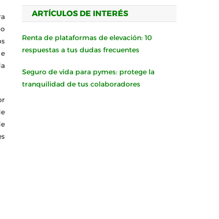
ARTÍCULOS DE INTERÉS
ra
do
Renta de plataformas de elevación: 10
os
respuestas a tus dudas frecuentes
 e
da
Seguro de vida para pymes: protege la
tranquilidad de tus colaboradores
or
de
de
es