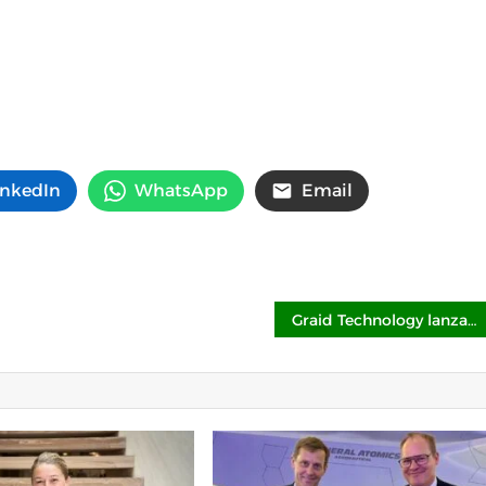
inkedIn
WhatsApp
Email
Graid Technology lanza VROC™ by Graid Technology con el respaldo de fabricantes OEM de primer nivel