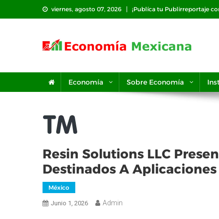
Saltar
viernes, agosto 07, 2026
¡Publíca tu Publirreportaje c
al
contenido
Economía
Sobre Economía
Ins
Resin Solutions LLC Presen
Destinados A Aplicaciones
México
Admin
Junio 1, 2026