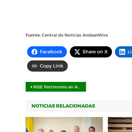
Fuente: Central de Noticias AndeanWire
Facebook
Share on X
L
Copy Link
Navegación
RISE Patrimonio en Ascenso: más de 20 años desarrollando proyectos donde arquitectura, ciudad y arte convergen
de
NOTICIAS RELACIONADAS
entradas