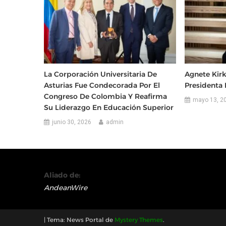
La Corporación Universitaria De
Agnete Kir
Asturias Fue Condecorada Por El
Presidenta
Congreso De Colombia Y Reafirma
mayo 13, 2
Su Liderazgo En Educación Superior
junio 30, 2026
admin
Aliado de:
AndeanWire
|
Tema: News Portal de
Mystery Themes
.